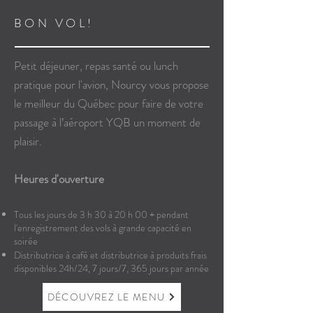
BON VOL!
Petit déjeuner, repas santé ou lunch
pratique pour l'avion, Nourcy vous propose
le meilleur du Québec pour faire de votre
passage à l’aéroport YQB un moment de
plaisir.
Heures d'ouverture
Tous les jours de 3 h 30 à 20 h 00 + pendant
l'enregistrement des vols à grande capacité en
soirée
Distributrice à café et distributrice à produits frais
disponibles 24h/24, 7 jours/7, 365 jours par année
DÉCOUVREZ LE MENU