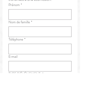
Prénom
*
Nom de famille
*
Téléphone
*
E‑mail
TYPE D'ÉVÉNEMENT
*
Corporatif
Événement privé
Soirée 5 à 7 / Cocktail dînatoire
Lunch d'affaire