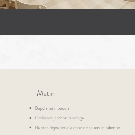
Matin
Bagel matin bacon
Croissant jambon fromage
Buritos déjeuner à la chair de saucisse italienne