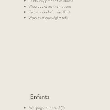
Le Nourcy jambon+ calabrese
Wrap poulet mariné + bacon
Ciabatta dinde fumée BBQ
Wrap asiatique végé + tofu
Enfants
Mini pogo tout bœuf (1)