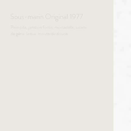
Sous-marin Original 1977
Pain pita, jambon fortin, mortadelle, salami
de gêne, laitue, moutarde douce