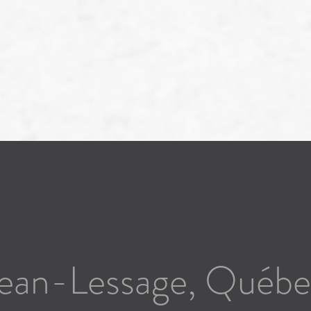
Menus
À propos
YQB
Contact
Jean-Lessage, Qué