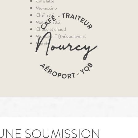
Café latté
Mokaccino
Chaï latté
Matcha latté
Chocolat chaud
Monsieur T (thés au choix)
Matcha
UNE SOUMISSION