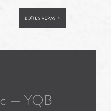
BOÎTES REPAS
bec — YQB