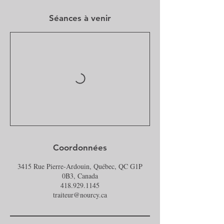
Séances à venir
Coordonnées
3415 Rue Pierre-Ardouin, Québec, QC G1P
0B3, Canada
418.929.1145
traiteur@nourcy.ca