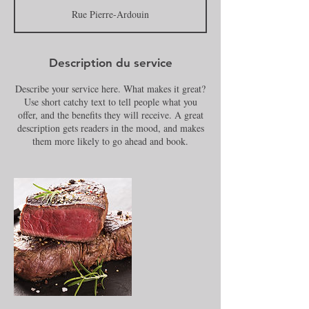
m
Rue Pierre-Ardouin
m
e
n
c
Description du service
e
l
Describe your service here. What makes it great?
e
Use short catchy text to tell people what you
1
offer, and the benefits they will receive. A great
j
description gets readers in the mood, and makes
a
them more likely to go ahead and book.
n
v
.
2
0
3
5