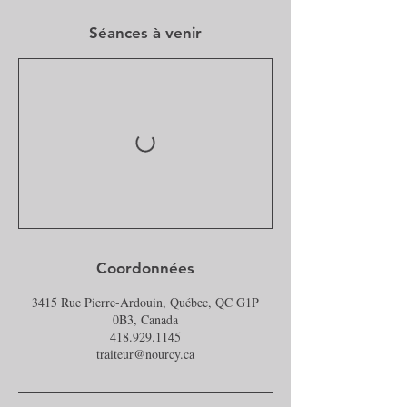
Séances à venir
Coordonnées
3415 Rue Pierre-Ardouin, Québec, QC G1P
0B3, Canada
418.929.1145
traiteur@nourcy.ca