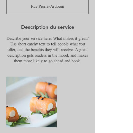
o
Rue Pierre-Ardouin
m
m
e
n
Description du service
c
é
Describe your service here. What makes it great?
l
Use short catchy text to tell people what you
e
offer, and the benefits they will receive. A great
4
description gets readers in the mood, and makes
f
them more likely to go ahead and book.
é
v
r
.